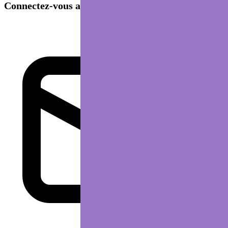
Connectez-vous avec nous