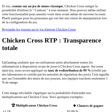
Et oui,
comme sur un jeu de mines classique
, Chicken Cross intègre la
possibilité d'utiliser le " Cashout " à tout moment. Vous pouvez même utiliser
cette fonctionnalité pour annuler votre mise avant même de traverser la route.
Plutôt pratique pour les personnes qui ont fait une erreur de manipulation lors
de la configuration du jeu.
Rejoindre les joueurs sur le jeu d'argent Chicken Cross
Chicken Cross RTP : Transparence
totale
UpGaming souhaite que ses utilisateurs aient absolument toutes les
informations à disposition avant de jouer à Chicken Cross argent. Sur notre
mini-jeu, nous avons appliqué un
taux de redistribution de 99 %
(vérifié par
des laboratoires et certifié par les autorités de régulation des jeux). Cela signifie
que sur l'ensemble des mises de nos joueurs, nos équipes touchent seulement 1
% de marge.
Cette marge très faible s'applique sur la probabilité d'atteindre nos
multiplicateurs sur Chicken Cross. Voici quelques exemples :
🏆
Multiplicateur Chicken Cross
🍀 Chances de gagner
x1.18
83.89 %