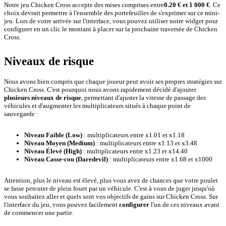
Notre jeu Chicken Cross accepte des mises comprises entre
0.20 € et 1 000 €
. Ce
choix devrait permettre à l'ensemble des portefeuilles de s'exprimer sur ce mini-
jeu. Lors de votre arrivée sur l'interface, vous pouvez utiliser notre widget pour
configurer en un clic le montant à placer sur la prochaine traversée de Chicken
Cross.
Niveaux de risque
Nous avons bien compris que chaque joueur peut avoir ses propres stratégies sur
Chicken Cross. C'est pourquoi nous avons rapidement décidé d'ajouter
plusieurs niveaux de risque
, permettant d'ajuster la vitesse de passage des
véhicules et d'augmenter les multiplicateurs situés à chaque point de
sauvegarde :
Niveau Faible (Low)
: multiplicateurs entre x1.01 et x1.18
Niveau Moyen (Medium)
: multiplicateurs entre x1.13 et x3.48
Niveau Élevé (High)
: multiplicateurs entre x1.23 et x14.40
Niveau Casse-cou (Daredevil)
: multiplicateurs entre x1.68 et x1000
Attention, plus le niveau est élevé, plus vous avez de chances que votre poulet
se fasse percuter de plein fouet par un véhicule. C'est à vous de juger jusqu'où
vous souhaitez aller et quels sont vos objectifs de gains sur Chicken Cross. Sur
l'interface du jeu, vous pouvez facilement
configurer
l'un de ces niveaux avant
de commencer une partie.