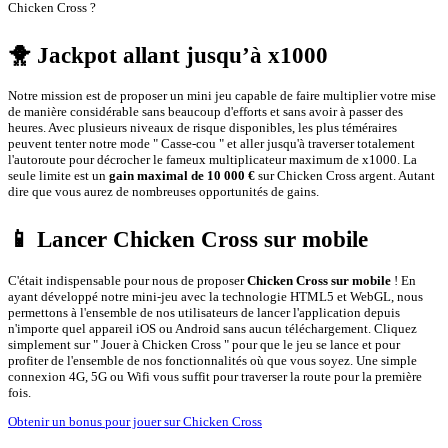
Chicken Cross ?
🐥 Jackpot allant jusqu’à x1000
Notre mission est de proposer un mini jeu capable de faire multiplier votre mise
de manière considérable sans beaucoup d'efforts et sans avoir à passer des
heures. Avec plusieurs niveaux de risque disponibles, les plus téméraires
peuvent tenter notre mode " Casse-cou " et aller jusqu'à traverser totalement
l'autoroute pour décrocher le fameux multiplicateur maximum de x1000. La
seule limite est un
gain maximal de 10 000 €
sur Chicken Cross argent. Autant
dire que vous aurez de nombreuses opportunités de gains.
📱 Lancer Chicken Cross sur mobile
C'était indispensable pour nous de proposer
Chicken Cross sur mobile
! En
ayant développé notre mini-jeu avec la technologie HTML5 et WebGL, nous
permettons à l'ensemble de nos utilisateurs de lancer l'application depuis
n'importe quel appareil iOS ou Android sans aucun téléchargement. Cliquez
simplement sur " Jouer à Chicken Cross " pour que le jeu se lance et pour
profiter de l'ensemble de nos fonctionnalités où que vous soyez. Une simple
connexion 4G, 5G ou Wifi vous suffit pour traverser la route pour la première
fois.
Obtenir un bonus pour jouer sur Chicken Cross