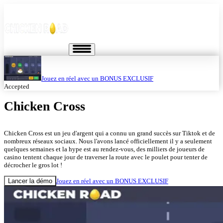
Jouez en réel avec un BONUS EXCLUSIF
Accepted
Chicken Cross
Chicken Cross est un jeu d'argent qui a connu un grand succès sur Tiktok et de
nombreux réseaux sociaux. Nous l'avons lancé officiellement il y a seulement
quelques semaines et la hype est au rendez-vous, des milliers de joueurs de
casino tentent chaque jour de traverser la route avec le poulet pour tenter de
décrocher le gros lot !
Lancer la démo
Jouez en réel avec un BONUS EXCLUSIF