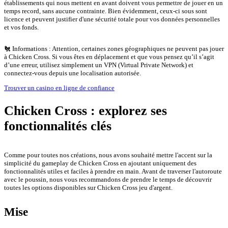
établissements qui nous mettent en avant doivent vous permettre de jouer en un
temps record, sans aucune contrainte. Bien évidemment, ceux-ci sous sont
licence et peuvent justifier d'une sécurité totale pour vos données personnelles
et vos fonds.
🐔 Informations : Attention, certaines zones géographiques ne peuvent pas jouer
à Chicken Cross. Si vous êtes en déplacement et que vous pensez qu’il s’agit
d’une erreur, utilisez simplement un VPN (Virtual Private Network) et
connectez-vous depuis une localisation autorisée.
Trouver un casino en ligne de confiance
Chicken Cross : explorez ses
fonctionnalités clés
Comme pour toutes nos créations, nous avons souhaité mettre l'accent sur la
simplicité du gameplay de Chicken Cross en ajoutant uniquement des
fonctionnalités utiles et faciles à prendre en main. Avant de traverser l'autoroute
avec le poussin, nous vous recommandons de prendre le temps de découvrir
toutes les options disponibles sur Chicken Cross jeu d'argent.
Mise