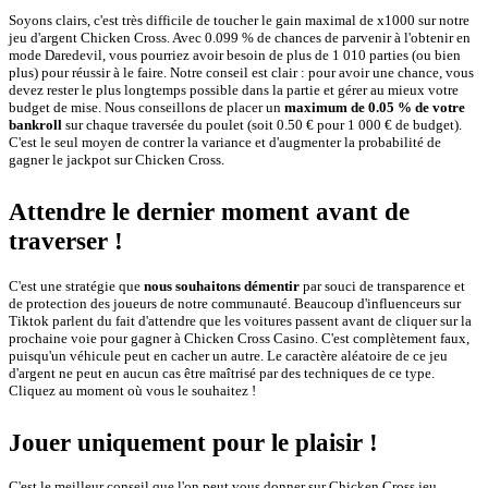
Soyons clairs, c'est très difficile de toucher le gain maximal de x1000 sur notre
jeu d'argent Chicken Cross. Avec 0.099 % de chances de parvenir à l'obtenir en
mode Daredevil, vous pourriez avoir besoin de plus de 1 010 parties (ou bien
plus) pour réussir à le faire. Notre conseil est clair : pour avoir une chance, vous
devez rester le plus longtemps possible dans la partie et gérer au mieux votre
budget de mise. Nous conseillons de placer un
maximum de 0.05 % de votre
bankroll
sur chaque traversée du poulet (soit 0.50 € pour 1 000 € de budget).
C'est le seul moyen de contrer la variance et d'augmenter la probabilité de
gagner le jackpot sur Chicken Cross.
Attendre le dernier moment avant de
traverser !
C'est une stratégie que
nous souhaitons démentir
par souci de transparence et
de protection des joueurs de notre communauté. Beaucoup d'influenceurs sur
Tiktok parlent du fait d'attendre que les voitures passent avant de cliquer sur la
prochaine voie pour gagner à Chicken Cross Casino. C'est complètement faux,
puisqu'un véhicule peut en cacher un autre. Le caractère aléatoire de ce jeu
d'argent ne peut en aucun cas être maîtrisé par des techniques de ce type.
Cliquez au moment où vous le souhaitez !
Jouer uniquement pour le plaisir !
C'est le meilleur conseil que l'on peut vous donner sur Chicken Cross jeu