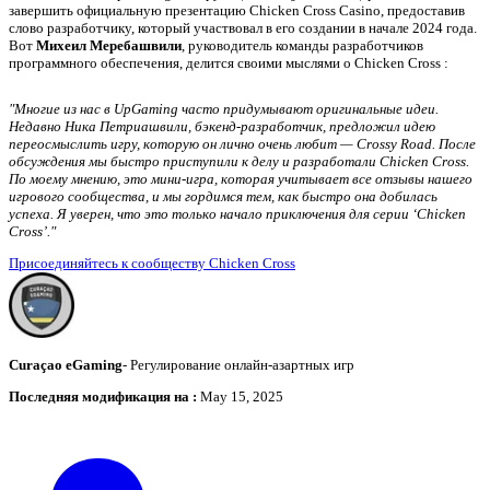
завершить официальную презентацию Chicken Cross Casino, предоставив
слово разработчику, который участвовал в его создании в начале 2024 года.
Вот
Михеил Меребашвили
, руководитель команды разработчиков
программного обеспечения, делится своими мыслями о Chicken Cross :
"Многие из нас в UpGaming часто придумывают оригинальные идеи.
Недавно Ника Петриашвили, бэкенд-разработчик, предложил идею
переосмыслить игру, которую он лично очень любит — Crossy Road. После
обсуждения мы быстро приступили к делу и разработали Chicken Cross.
По моему мнению, это мини-игра, которая учитывает все отзывы нашего
игрового сообщества, и мы гордимся тем, как быстро она добилась
успеха. Я уверен, что это только начало приключения для серии ‘Chicken
Cross’."
Присоединяйтесь к сообществу Chicken Cross
Curaçao eGaming
-
Регулирование онлайн-азартных игр
Последняя модификация на
:
May 15, 2025