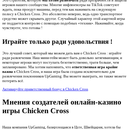
Это стратегия, которую
мы хотим развенчать
ради прозрачности и защиты
игроков нашего сообщества. Многие инфлюенсеры на TikTok советуют
ждать, пока проедут машины, перед тем как нажимать на следующую
полосу в Chicken Cross. Это абсолютно неверно, ведь одно транспортное
средство может скрывать другое. Случайный характер этой азартной игры
не поддается контролю с помощью подобных «техник». Нажимайте, когда
чувствуете, что готовы !
Играйте только ради удовольствия !
Это лучший совет, который мы можем дать вам о Chicken Cross : играйте
ради развлечения. Наш мини-гейм может быть довольно затягивающим, и
некоторые игроки могут поступать безответственно, тратя больше, чем
запланировано. Мы хотим напомнить, что
ответственная игра крайне
важна
в Chicken Cross, и наша игра была создана исключительно для
развлечения поклонников UpGaming. Вы можете выиграть, но также можете
потерять всё.
Активируйте приветственный бонус в Chicken Cross
Мнения создателей онлайн-казино
игры Chicken Cross
Наша компания UpGaming, базирующаяся в Цуге, Швейцария, хотела бы