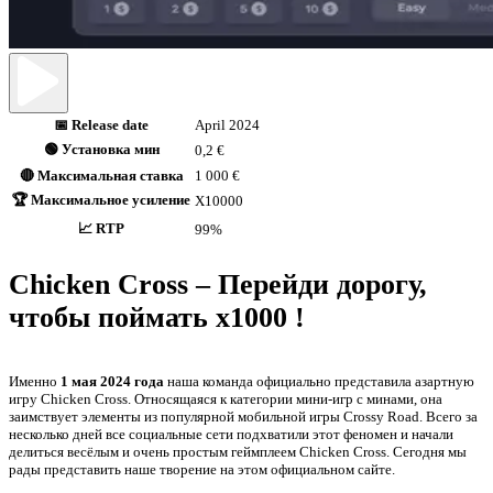
📅 Release date
April 2024
🟢 Установка мин
0,2 €
🔴 Максимальная ставка
1 000 €
🏆 Максимальное усиление
X10000
📈 RTP
99%
Chicken Cross – Перейди дорогу,
чтобы поймать x1000 !
Именно
1 мая 2024 года
наша команда официально представила азартную
игру Chicken Cross. Относящаяся к категории мини-игр с минами, она
заимствует элементы из популярной мобильной игры Crossy Road. Всего за
несколько дней все социальные сети подхватили этот феномен и начали
делиться весёлым и очень простым геймплеем Chicken Cross. Сегодня мы
рады представить наше творение на этом официальном сайте.