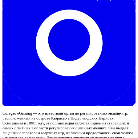
Curaçao eGaming — это известный орган по регулированию онлайн-игр,
расположенный на острове Кюрасао в Нидерландских Карибах.
Основанная в 1996 году, эта организация является одной из старейших и
самых опытных в области регулирования онлайн-гемблинга. Она выдает
лицензии операторам азартных игр, желающим предоставлять свои услуги
клиентам по всему миру. Для получения лицензии операторы должны