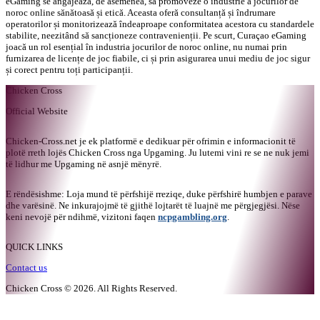
eGaming se angajează, de asemenea, să promoveze o industrie a jocurilor de
noroc online sănătoasă și etică. Aceasta oferă consultanță și îndrumare
operatorilor și monitorizează îndeaproape conformitatea acestora cu standardele
stabilite, neezitând să sancționeze contravenienții. Pe scurt, Curaçao eGaming
joacă un rol esențial în industria jocurilor de noroc online, nu numai prin
furnizarea de licențe de joc fiabile, ci și prin asigurarea unui mediu de joc sigur
și corect pentru toți participanții.
Chicken Cross
Official Website
Chicken-Cross.net je ek platformë e dedikuar për ofrimin e informacionit të
plotë rreth lojës Chicken Cross nga Upgaming. Ju lutemi vini re se ne nuk jemi
të lidhur me Upgaming në asnjë mënyrë.
E rëndësishme: Loja mund të përfshijë rreziqe, duke përfshirë humbjen e parave
dhe varësinë. Ne inkurajojmë të gjithë lojtarët të luajnë me përgjegjësi. Nëse
keni nevojë për ndihmë, vizitoni faqen
ncpgambling.org
.
QUICK LINKS
Contact us
Chicken Cross
©
2026
.
All Rights Reserved
.