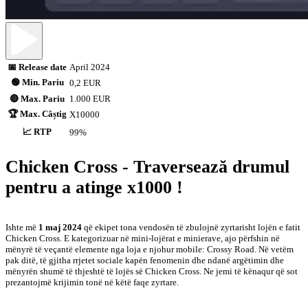
📅 Release date
April 2024
🟢 Min. Pariu
0,2 EUR
🔴 Max. Pariu
1.000 EUR
🏆 Max. Câștig
X10000
📈 RTP
99%
Chicken Cross - Traversează drumul
pentru a atinge x1000 !
Ishte më
1 maj 2024
që ekipet tona vendosën të zbulojnë zyrtarisht lojën e fatit
Chicken Cross. E kategorizuar në mini-lojërat e minierave, ajo përfshin në
mënyrë të veçantë elemente nga loja e njohur mobile: Crossy Road. Në vetëm
pak ditë, të gjitha rrjetet sociale kapën fenomenin dhe ndanë argëtimin dhe
mënyrën shumë të thjeshtë të lojës së Chicken Cross. Ne jemi të kënaqur që sot
prezantojmë krijimin tonë në këtë faqe zyrtare.