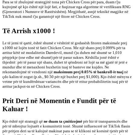
Para se të zbulojmë strategjitë tona për Chicken Cross për para, duam t'ju
kujtojmë që kjo është një lojë fati, e fuqizuar nga algoritme të verifikuara RNG
(Gjeneratori i Numrave të Rastësishëm). Megjithatë, asnjë teknikë magjike në
TikTok nuk mund t'ju garantojë një fitore në Chicken Cross.
Të Arrish x1000 !
Le të jemi të qartë, është shumë e vështirë të godasësh fitoren maksimale prej
x1000 në lojën tonë të fatit Chicken Cross. Me një shans prej 0.099% për ta
arritur këtë në modalitetin Daredevil, mund t'ju duhen më shumë se 1,010
përpjekje (ose edhe më shumë) për të pasur sukses. Këshilla jonë është e
thjeshtë: për të pasur një shans, duhet të qëndroni në lojë sa më gjatë të jetë e
mundur dhe të menaxhoni buxhetin tuaj të basteve me kujdes. Ne
rekomandojmë të vendosni një
maksimum prej 0.05% të bankroll-it tuaj
në
çdo kalim të zogut (p.sh., $0.50 për një buxhet prej $1,000). Kjo është mënyra e
vetme për të kundërshtuar variancën dhe për të rritur probabilitetin tuaj për të
arritur jackpot-in në Chicken Cross.
Prit Deri në Momentin e Fundit për të
Kaluar !
Kjo është një strategji që
ne duam ta çmitizojmë
për hir të transparencës dhe
për të mbrojtur lojtarët e komunitetit tonë. Shumë influencerë në TikTok flasin
për pritjen deri sa të kalojnë makinat para se të klikoni në korsinë tjetër për të