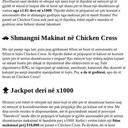
Zhvilluesit tanë deshën të ofrojnë një mini-lojë të thjeshtë në mënyrë që të
gjithë të mund të luajnë dhe të kenë një shans për të fituar një shumëzues që
varion
nga x1.01 deri në x1000
. Thjesht duhet të përparoni në çdo korsinë e
autostradës dhe të shmangni goditjen nga makinat për të marrë fitimin! Por
paratë në Chicken Cross nuk janë aq të thjeshta, është mjaft e mundur të
goditeni nëse bëheni shumë lakmitarë.
🚗 Shmangni Makinat në Chicken Cross
Me një pamje nga lart, pula juaj gjithmonë fillon në buzë të autostradës në
fillim të lojës Chicken Cross. Ju thjesht duhet të përpiqeni të kaloni në korsinë
tjetër për të arritur shumëzuesin e treguar! Kjo mënyrë loje tërheq mijëra lojtarë
në mbarë botën për shkak të thjeshtësisë dhe efektivitetit të saj. Falë
algoritmeve RNG, ne sigurojmë që makinat, autobusët, kamionët dhe skuterët të
kalojnë pa asnjë mundësi manipulimi të lojës. Pra,
a do të goditeni
, apo do të
fitoni në Chicken Cross?
🐥 Jackpot deri në x1000
Misioni ynë është të ofrojmë një mini-lojë të aftë për të shumëzuar bastin tuaj
në mënyrë të konsiderueshme me pak përpjekje dhe pa kaluar orë të tëra. Me
disa nivele rreziku të disponueshme, më të guximshmit mund të provojnë
"Daredevil" mode dhe të përpiqen të kalojnë të gjithë autostradën për të arritur
shumëzuesin maksimal të famshëm prej x1000. Kufiri i vetëm është një
fitim
maksimal prej $10,000
në paratë e Chicken Cross. Pa dyshim, do të keni