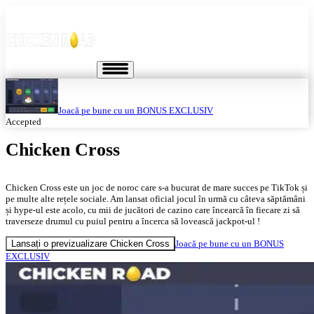
Joacă pe bune cu un BONUS EXCLUSIV
Accepted
Chicken Cross
Chicken Cross este un joc de noroc care s-a bucurat de mare succes pe TikTok și
pe multe alte rețele sociale. Am lansat oficial jocul în urmă cu câteva săptămâni
și hype-ul este acolo, cu mii de jucători de cazino care încearcă în fiecare zi să
traverseze drumul cu puiul pentru a încerca să lovească jackpot-ul !
Lansați o previzualizare Chicken Cross
Joacă pe bune cu un BONUS
EXCLUSIV