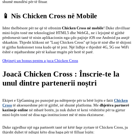
shumë mundësi për të fituar.
📱 Nis Chicken Cross në Mobile
Ishte thelbësore për ne që të ofronim
Chicken Cross në mobile
! Duke zhvilluar
mini-lojën tonë me teknologjinë HTML5 dhe WebGL, ne i lejojmë të gjithë
përdoruesit tanë të nisin aplikacionin nga çdo pajisje iOS ose Android pa asnjë
shkarkim. Thjesht klikoni në "Luaj Chicken Cross" që loja të nisë dhe të shijoni
të gjitha funksionet tona kudo që të jeni. Një lidhje e thjeshtë 4G, 5G ose WiFi
është e mjaftueshme për të kaluar rrugën për herë të parë.
Obțineți un bonus pentru a juca Chicken Cross
Joacă Chicken Cross : Înscrie-te la
unul dintre partenerii noștri
Ekipet e UpGaming po punojnë pa ndërprerje për ta bërë lojën e fatit
Chicken
Cross
të aksesueshme për të gjithë, në shumë platforma. Me
dhjetëra partnerë
kazinoje online
në mbarë botën, ju nuk duhet të keni vështirësi për ta gjetur
mini-lojën tonë në disa nga institucionet më të mira ekzistuese.
Duke zgjedhur një nga partnerët tanë në këtë faqe zyrtare të Chicken Cross, ju
thjesht duhet të ndiqni këto disa hapa për të filluar lojën: