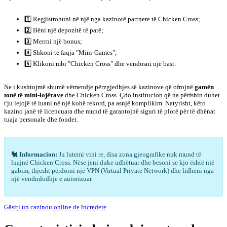
1️⃣ Regjistrohuni në një nga kazinotë partnere të Chicken Cross;
2️⃣ Bëni një depozitë të parë;
3️⃣ Merrni një bonus;
4️⃣ Shkoni te faqja "Mini-Games";
5️⃣ Klikoni mbi "Chicken Cross" dhe vendosni një bast.
Ne i kushtojmë shumë vëmendje përzgjedhjes së kazinove që ofrojnë
gamën
tonë të mini-lojërave
dhe Chicken Cross. Çdo institucion që na përfshin duhet
t'ju lejojë të luani në një kohë rekord, pa asnjë komplikim. Natyrisht, këto
kazino janë të licencuara dhe mund të garantojnë siguri të plotë për të dhënat
tuaja personale dhe fondet.
🐔 Informacion:
Ju lutemi vini re, disa zona gjeografike nuk mund të
luajnë Chicken Cross. Nëse jeni duke udhëtuar dhe besoni se kjo është një
gabim, thjesht përdorni një VPN (Virtual Private Network) dhe lidheni nga
një vendndodhje e autorizuar.
Găsiți un cazinou online de încredere