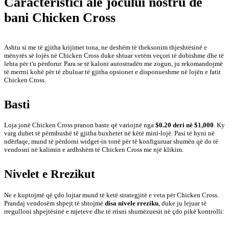
Caracteristici ale jocului nostru de
bani Chicken Cross
Ashtu si me të gjitha krijimet tona, ne deshëm të theksonim thjeshtësinë e
mënyrës së lojës në Chicken Cross duke shtuar vetëm veçori të dobishme dhe të
lehta për t'u përdorur. Para se të kaloni autostradën me zogun, ju rekomandojmë
të merrni kohë për të zbuluar të gjitha opsionet e disponueshme në lojën e fatit
Chicken Cross.
Basti
Loja jonë Chicken Cross pranon baste që variojnë nga
$0.20 deri në $1,000
. Ky
varg duhet të përmbushë të gjitha buxhetet në këtë mini-lojë. Pasi të hyni në
ndërfaqe, mund të përdorni widget-in tonë për të konfiguruar shumën që do të
vendosni në kalimin e ardhshëm të Chicken Cross me një klikim.
Nivelet e Rrezikut
Ne e kuptojmë që çdo lojtar mund të ketë strategjitë e veta për Chicken Cross.
Prandaj vendosëm shpejt të shtojmë
disa nivele rreziku
, duke ju lejuar të
rregulloni shpejtësinë e mjeteve dhe të rrisni shumëzuesit në çdo pikë kontrolli: