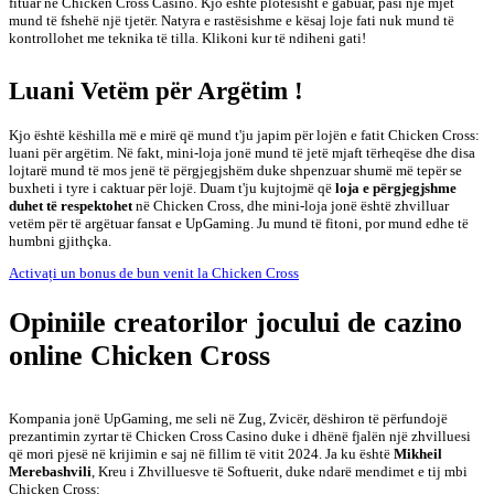
fituar në Chicken Cross Casino. Kjo është plotësisht e gabuar, pasi një mjet
mund të fshehë një tjetër. Natyra e rastësishme e kësaj loje fati nuk mund të
kontrollohet me teknika të tilla. Klikoni kur të ndiheni gati!
Luani Vetëm për Argëtim !
Kjo është këshilla më e mirë që mund t'ju japim për lojën e fatit Chicken Cross:
luani për argëtim. Në fakt, mini-loja jonë mund të jetë mjaft tërheqëse dhe disa
lojtarë mund të mos jenë të përgjegjshëm duke shpenzuar shumë më tepër se
buxheti i tyre i caktuar për lojë. Duam t'ju kujtojmë që
loja e përgjegjshme
duhet të respektohet
në Chicken Cross, dhe mini-loja jonë është zhvilluar
vetëm për të argëtuar fansat e UpGaming. Ju mund të fitoni, por mund edhe të
humbni gjithçka.
Activați un bonus de bun venit la Chicken Cross
Opiniile creatorilor jocului de cazino
online Chicken Cross
Kompania jonë UpGaming, me seli në Zug, Zvicër, dëshiron të përfundojë
prezantimin zyrtar të Chicken Cross Casino duke i dhënë fjalën një zhvilluesi
që mori pjesë në krijimin e saj në fillim të vitit 2024. Ja ku është
Mikheil
Merebashvili
, Kreu i Zhvilluesve të Softuerit, duke ndarë mendimet e tij mbi
Chicken Cross: