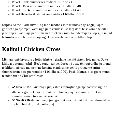
Nivel i Ulët
: shumëzues midis x1.01 dhe x1.18
Nivel i Mesëm
: shumëzues midis x1.13 dhe x3.48
Nivel i Lartë
: shumëzues midis x1.23 dhe x14.40
Nivel Daredevil
: shumëzues midis x1.68 dhe x1000
Kujdes, sa më i lartë niveli, aq më e madhe është mundësia që zogu juaj të
goditet nga një mjet. Varet nga ju të vendosni sa larg doni të shkoni dhe cilat
janë objektivat tuaja për fitime në Chicken Cross. Në ndërfaqen e lojës, ju mund
të
konfiguroni
lehtësisht një nga këto nivele para se të filloni lojën.
Kalimi i Chicken Cross
Mënyra jonë kryesore e lojës është e ngjashme me një sistem loje mine. Duke
klikuar butonin jeshil "Bet", zogu juaj vendoset në buzë të rrugës, dhe ju mund
të klikoni në çdo moment në korsinë e ardhshme për të provuar të arrini
shumëzuesin e treguar (midis x1.01 dhe x1000).
Pasi klikuar
, disa gjëra mund
të ndodhin në Chicken Cross:
✔️
Niveli i Kaluar
: zogu juaj është i mbrojtur nga një barrierë sigurie
dhe nuk goditet nga një makinë. Shuma juaj e cashout-it rritet me
shumëzuesin e treguar në korsinë.
❌
Niveli i Dështuar
: zogu juaj goditet nga një makinë dhe pëson dëme.
Ju humbni të gjithë bastin tuaj.