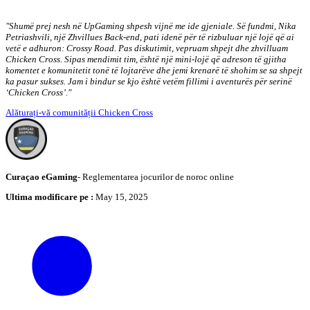
"Shumë prej nesh në UpGaming shpesh vijnë me ide gjeniale. Së fundmi, Nika
Petriashvili, një Zhvillues Back-end, pati idenë për të rizbuluar një lojë që ai
vetë e adhuron: Crossy Road. Pas diskutimit, vepruam shpejt dhe zhvilluam
Chicken Cross. Sipas mendimit tim, është një mini-lojë që adreson të gjitha
komentet e komunitetit tonë të lojtarëve dhe jemi krenarë të shohim se sa shpejt
ka pasur sukses. Jam i bindur se kjo është vetëm fillimi i aventurës për serinë
‘Chicken Cross’."
Alăturați-vă comunității Chicken Cross
Curaçao eGaming
-
Reglementarea jocurilor de noroc online
Ultima modificare pe
:
May 15, 2025