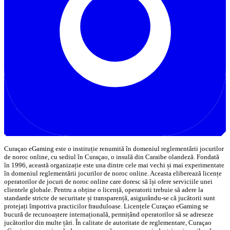
Curaçao eGaming este o instituție renumită în domeniul reglementării jocurilor
de noroc online, cu sediul în Curaçao, o insulă din Caraibe olandeză. Fondată
în 1996, această organizație este una dintre cele mai vechi și mai experimentate
în domeniul reglementării jocurilor de noroc online. Aceasta eliberează licențe
operatorilor de jocuri de noroc online care doresc să își ofere serviciile unei
clientele globale. Pentru a obține o licență, operatorii trebuie să adere la
standarde stricte de securitate și transparență, asigurându-se că jucătorii sunt
protejați împotriva practicilor frauduloase. Licențele Curaçao eGaming se
bucură de recunoaștere internațională, permițând operatorilor să se adreseze
jucătorilor din multe țări. În calitate de autoritate de reglementare, Curaçao