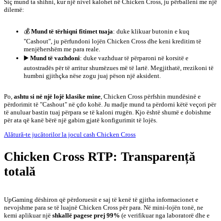
Siç mund ta shihni, kur një nivel kalohet në Chicken Cross, ju përballeni me një
dilemë:
💰
Mund të tërhiqni fitimet tuaja
: duke klikuar butonin e kuq
"Cashout", ju përfundoni lojën Chicken Cross dhe keni kreditim të
menjëhershëm me para reale.
▶️
Mund të vazhdoni
: duke vazhduar të përparoni në korsitë e
autostradës për të arritur shumëzues më të lartë. Megjithatë, rrezikoni të
humbni gjithçka nëse zogu juaj pëson një aksident.
Po,
ashtu si në një lojë klasike mine
, Chicken Cross përfshin mundësinë e
përdorimit të "Cashout" në çdo kohë. Ju madje mund ta përdorni këtë veçori për
të anuluar bastin tuaj përpara se të kaloni rrugën. Kjo është shumë e dobishme
për ata që kanë bërë një gabim gjatë konfigurimit të lojës.
Alătură-te jucătorilor la jocul cash Chicken Cross
Chicken Cross RTP: Transparență
totală
UpGaming dëshiron që përdoruesit e saj të kenë të gjitha informacionet e
nevojshme para se të luajnë Chicken Cross për para. Në mini-lojën tonë, ne
kemi aplikuar një
shkallë pagese prej 99%
(e verifikuar nga laboratorë dhe e