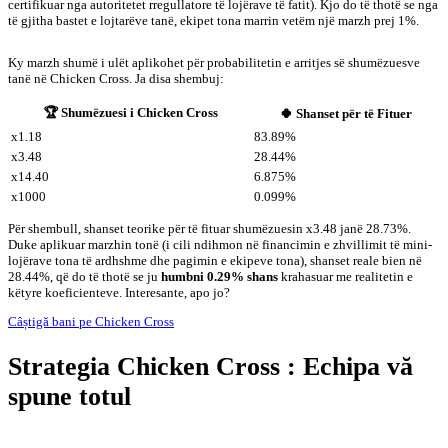
certifikuar nga autoritetet rregullatore të lojërave të fatit). Kjo do të thotë se nga
të gjitha bastet e lojtarëve tanë, ekipet tona marrin vetëm një marzh prej 1%.
Ky marzh shumë i ulët aplikohet për probabilitetin e arritjes së shumëzuesve
tanë në Chicken Cross. Ja disa shembuj:
🏆
Shumëzuesi i Chicken Cross
🍀 Shanset për të Fituer
x1.18
83.89%
x3.48
28.44%
x14.40
6.875%
x1000
0.099%
Për shembull, shanset teorike për të fituar shumëzuesin x3.48 janë 28.73%.
Duke aplikuar marzhin tonë (i cili ndihmon në financimin e zhvillimit të mini-
lojërave tona të ardhshme dhe pagimin e ekipeve tona), shanset reale bien në
28.44%, që do të thotë se ju
humbni 0.29% shans
krahasuar me realitetin e
këtyre koeficienteve. Interesante, apo jo?
Câștigă bani pe Chicken Cross
Strategia Chicken Cross : Echipa vă
spune totul