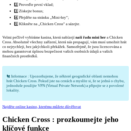
2️⃣ Proveďte první vklad;
3️⃣ Získejte bonus;
4️⃣ Přejděte na stránku „Mini-hry“;
5️⃣ Klikněte na „Chicken Cross“ a sázejte.
Velmi pečlivě vybíráme kasina, která nabízejí
naši řadu mini her
a Chicken
Cross. Absolutně všechny zařízení, která nás propagují, vám musí umožnit hrát
co nejrychleji, bez jakýchkoli překážek. Samozřejmě, že jsou licencována a
mohou garantovat úplnou bezpečnost vašich osobních údajů a vašich
finančních prostředků.
🐔 Informace : Upozorňujeme, že některé geografické oblasti nemohou
hrát Chicken Cross. Pokud jste na cestách a myslíte si, že se jedná o chybu,
jednoduše použijte VPN (Virtual Private Network) a připojte se z povolené
lokality.
Najděte online kasino, kterému můžete důvěřovat
Chicken Cross : prozkoumejte jeho
klíčové funkce