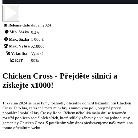
📅 Release date
duben 2024
🟢 Min. Sázka
0,2 €
🔴 Max. Sázka
1 000 €
🏆 Max. Výhra
X10000
🚀 Volatilita
Vysoká
📈 RTP
99%
Chicken Cross - Přejděte silnici a
získejte x1000!
1. května 2024 se naše týmy rozhodly oficiálně odhalit hazardní hru Chicken
Cross. Tato hra, zařazená mezi mini hry s minovými poli, přejímá prvky
populární mobilní hry Crossy Road. Během několika málo dní se fenomén
rozšířil po všech sociálních sítích, které sdílely zábavný a velmi jednoduchý
gameplay Chicken Cross. S potěšením vám dnes představujeme naši tvorbu na
tomto oficiálním webu.