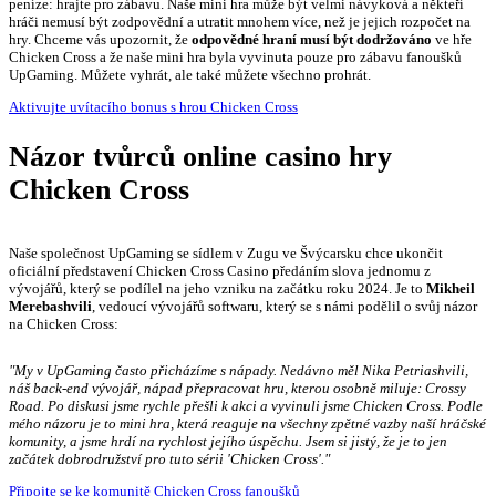
peníze: hrajte pro zábavu. Naše mini hra může být velmi návyková a někteří
hráči nemusí být zodpovědní a utratit mnohem více, než je jejich rozpočet na
hry. Chceme vás upozornit, že
odpovědné hraní musí být dodržováno
ve hře
Chicken Cross a že naše mini hra byla vyvinuta pouze pro zábavu fanoušků
UpGaming. Můžete vyhrát, ale také můžete všechno prohrát.
Aktivujte uvítacího bonus s hrou Chicken Cross
Názor tvůrců online casino hry
Chicken Cross
Naše společnost UpGaming se sídlem v Zugu ve Švýcarsku chce ukončit
oficiální představení Chicken Cross Casino předáním slova jednomu z
vývojářů, který se podílel na jeho vzniku na začátku roku 2024. Je to
Mikheil
Merebashvili
, vedoucí vývojářů softwaru, který se s námi podělil o svůj názor
na Chicken Cross:
"My v UpGaming často přicházíme s nápady. Nedávno měl Nika Petriashvili,
náš back-end vývojář, nápad přepracovat hru, kterou osobně miluje: Crossy
Road. Po diskusi jsme rychle přešli k akci a vyvinuli jsme Chicken Cross. Podle
mého názoru je to mini hra, která reaguje na všechny zpětné vazby naší hráčské
komunity, a jsme hrdí na rychlost jejího úspěchu. Jsem si jistý, že je to jen
začátek dobrodružství pro tuto sérii 'Chicken Cross'."
Připojte se ke komunitě Chicken Cross fanoušků