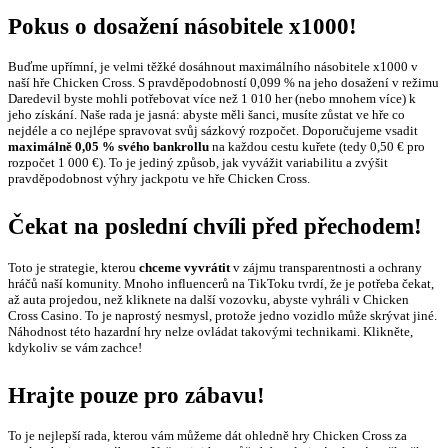
Pokus o dosažení násobitele x1000!
Buďme upřímní, je velmi těžké dosáhnout maximálního násobitele x1000 v
naší hře Chicken Cross. S pravděpodobností 0,099 % na jeho dosažení v režimu
Daredevil byste mohli potřebovat více než 1 010 her (nebo mnohem více) k
jeho získání. Naše rada je jasná: abyste měli šanci, musíte zůstat ve hře co
nejdéle a co nejlépe spravovat svůj sázkový rozpočet. Doporučujeme vsadit
maximálně 0,05 % svého bankrollu
na každou cestu kuřete (tedy 0,50 € pro
rozpočet 1 000 €). To je jediný způsob, jak vyvážit variabilitu a zvýšit
pravděpodobnost výhry jackpotu ve hře Chicken Cross.
Čekat na poslední chvíli před přechodem!
Toto je strategie, kterou
chceme vyvrátit
v zájmu transparentnosti a ochrany
hráčů naší komunity. Mnoho influencerů na TikToku tvrdí, že je potřeba čekat,
až auta projedou, než kliknete na další vozovku, abyste vyhráli v Chicken
Cross Casino. To je naprostý nesmysl, protože jedno vozidlo může skrývat jiné.
Náhodnost této hazardní hry nelze ovládat takovými technikami. Klikněte,
kdykoliv se vám zachce!
Hrajte pouze pro zábavu!
To je nejlepší rada, kterou vám můžeme dát ohledně hry Chicken Cross za