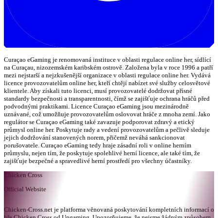
Curaçao eGaming je renomovaná instituce v oblasti regulace online her, sídlící
na Curaçau, nizozemském karibském ostrově. Založena byla v roce 1996 a patří
mezi nejstarší a nejzkušenější organizace v oblasti regulace online her. Vydává
licence provozovatelům online her, kteří chtějí nabízet své služby celosvětové
klientele. Aby získali tuto licenci, musí provozovatelé dodržovat přísné
standardy bezpečnosti a transparentnosti, čímž se zajišťuje ochrana hráčů před
podvodnými praktikami. Licence Curaçao eGaming jsou mezinárodně
uznávané, což umožňuje provozovatelům oslovovat hráče z mnoha zemí. Jako
regulátor se Curaçao eGaming také zavazuje podporovat zdravý a etický
průmysl online her. Poskytuje rady a vedení provozovatelům a pečlivě sleduje
jejich dodržování stanovených norem, přičemž neváhá sankcionovat
porušovatele. Curaçao eGaming tedy hraje zásadní roli v online herním
průmyslu, nejen tím, že poskytuje spolehlivé herní licence, ale také tím, že
zajišťuje bezpečné a spravedlivé herní prostředí pro všechny účastníky.
Chicken Cross
Official Website
Chicken-Cross.net je platforma věnovaná poskytování kompletních informací o
hře Chicken Cross od Upgaming. Upozorňujeme, že nejsme žádným způsobem