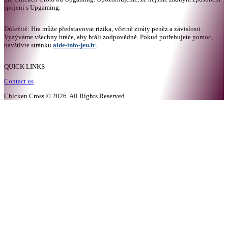
spojeni s Upgaming.
Důležité: Hra může představovat rizika, včetně ztráty peněz a závislosti.
Vyzýváme všechny hráče, aby hráli zodpovědně. Pokud potřebujete pomoc,
navštivte stránku
aide-info-jeu.fr
.
QUICK LINKS
Contact us
Chicken Cross
©
2026
.
All Rights Reserved
.