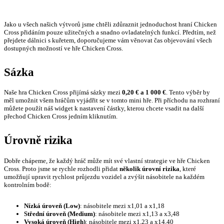
Jako u všech našich výtvorů jsme chtěli zdůraznit jednoduchost hraní Chicken
Cross přidáním pouze užitečných a snadno ovladatelných funkcí. Předtím, než
přejdete dálnici s kuřetem, doporučujeme vám věnovat čas objevování všech
dostupných možností ve hře Chicken Cross.
Sázka
Naše hra Chicken Cross přijímá sázky mezi
0,20 € a 1 000 €
. Tento výběr by
měl umožnit všem hráčům vyjádřit se v tomto mini hře. Při příchodu na rozhraní
můžete použít náš widget k nastavení částky, kterou chcete vsadit na další
přechod Chicken Cross jedním kliknutím.
Úrovně rizika
Dobře chápeme, že každý hráč může mít své vlastní strategie ve hře Chicken
Cross. Proto jsme se rychle rozhodli přidat
několik úrovní rizika
, které
umožňují upravit rychlost průjezdu vozidel a zvýšit násobitele na každém
kontrolním bodě:
Nízká úroveň (Low)
: násobitele mezi x1,01 a x1,18
Střední úroveň (Medium)
: násobitele mezi x1,13 a x3,48
Vysoká úroveň (High)
: násobitele mezi x1,23 a x14,40