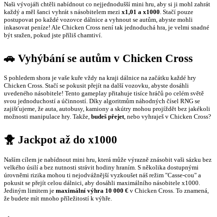
Naši vývojáři chtěli nabídnout co nejjednodušší mini hru, aby si ji mohl zahrát
každý a měl šanci vyhrát s násobitelem mezi
x1,01 a x1000
. Stačí pouze
postupovat po každé vozovce dálnice a vyhnout se autům, abyste mohli
inkasovat peníze! Ale Chicken Cross není tak jednoduchá hra, je velmi snadné
být sražen, pokud jste příliš chamtiví.
🚗 Vyhýbání se autům v Chicken Cross
S pohledem shora je vaše kuře vždy na kraji dálnice na začátku každé hry
Chicken Cross. Stačí se pokusit přejít na další vozovku, abyste dosáhli
uvedeného násobitele! Tento gameplay přitahuje tisíce hráčů po celém světě
svou jednoduchostí a účinností. Díky algoritmům náhodných čísel RNG se
zajišťujeme, že auta, autobusy, kamiony a skútry mohou projíždět bez jakékoli
možnosti manipulace hry. Takže,
budeš přejet
, nebo vyhraješ v Chicken Cross?
🐥 Jackpot až do x1000
Naším cílem je nabídnout mini hru, která může výrazně znásobit vaši sázku bez
velkého úsilí a bez nutnosti strávit hodiny hraním. S několika dostupnými
úrovněmi rizika mohou ti nejodvážnější vyzkoušet náš režim "Casse-cou" a
pokusit se přejít celou dálnici, aby dosáhli maximálního násobitele x1000.
Jediným limitem je
maximální výhra 10 000 €
v Chicken Cross. To znamená,
že budete mít mnoho příležitostí k výhře.