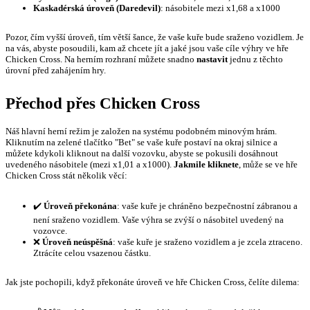
Kaskadérská úroveň (Daredevil)
: násobitele mezi x1,68 a x1000
Pozor, čím vyšší úroveň, tím větší šance, že vaše kuře bude sraženo vozidlem. Je
na vás, abyste posoudili, kam až chcete jít a jaké jsou vaše cíle výhry ve hře
Chicken Cross. Na herním rozhraní můžete snadno
nastavit
jednu z těchto
úrovní před zahájením hry.
Přechod přes Chicken Cross
Náš hlavní herní režim je založen na systému podobném minovým hrám.
Kliknutím na zelené tlačítko "Bet" se vaše kuře postaví na okraj silnice a
můžete kdykoli kliknout na další vozovku, abyste se pokusili dosáhnout
uvedeného násobitele (mezi x1,01 a x1000).
Jakmile kliknete
, může se ve hře
Chicken Cross stát několik věcí:
✔️
Úroveň překonána
: vaše kuře je chráněno bezpečnostní zábranou a
není sraženo vozidlem. Vaše výhra se zvýší o násobitel uvedený na
vozovce.
❌
Úroveň neúspěšná
: vaše kuře je sraženo vozidlem a je zcela ztraceno.
Ztrácíte celou vsazenou částku.
Jak jste pochopili, když překonáte úroveň ve hře Chicken Cross, čelíte dilema: