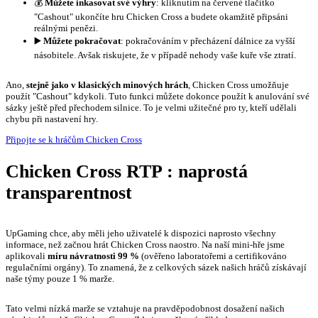
💰
Můžete inkasovat své výhry
: kliknutím na červené tlačítko
"Cashout" ukončíte hru Chicken Cross a budete okamžitě připsáni
reálnými penězi.
▶️
Můžete pokračovat
: pokračováním v přecházení dálnice za vyšší
násobitele. Avšak riskujete, že v případě nehody vaše kuře vše ztratí.
Ano,
stejně jako v klasických minových hrách
, Chicken Cross umožňuje
použít "Cashout" kdykoli. Tuto funkci můžete dokonce použít k anulování své
sázky ještě před přechodem silnice. To je velmi užitečné pro ty, kteří udělali
chybu při nastavení hry.
Připojte se k hráčům Chicken Cross
Chicken Cross RTP : naprostá
transparentnost
UpGaming chce, aby měli jeho uživatelé k dispozici naprosto všechny
informace, než začnou hrát Chicken Cross naostro. Na naší mini-hře jsme
aplikovali
míru návratnosti 99 %
(ověřeno laboratořemi a certifikováno
regulačními orgány). To znamená, že z celkových sázek našich hráčů získávají
naše týmy pouze 1 % marže.
Tato velmi nízká marže se vztahuje na pravděpodobnost dosažení našich