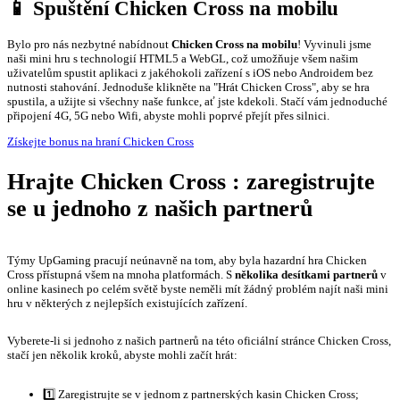
📱 Spuštění Chicken Cross na mobilu
Bylo pro nás nezbytné nabídnout
Chicken Cross na mobilu
! Vyvinuli jsme
naši mini hru s technologií HTML5 a WebGL, což umožňuje všem našim
uživatelům spustit aplikaci z jakéhokoli zařízení s iOS nebo Androidem bez
nutnosti stahování. Jednoduše klikněte na "Hrát Chicken Cross", aby se hra
spustila, a užijte si všechny naše funkce, ať jste kdekoli. Stačí vám jednoduché
připojení 4G, 5G nebo Wifi, abyste mohli poprvé přejít přes silnici.
Získejte bonus na hraní Chicken Cross
Hrajte Chicken Cross : zaregistrujte
se u jednoho z našich partnerů
Týmy UpGaming pracují neúnavně na tom, aby byla hazardní hra Chicken
Cross přístupná všem na mnoha platformách. S
několika desítkami partnerů
v
online kasinech po celém světě byste neměli mít žádný problém najít naši mini
hru v některých z nejlepších existujících zařízení.
Vyberete-li si jednoho z našich partnerů na této oficiální stránce Chicken Cross,
stačí jen několik kroků, abyste mohli začít hrát:
1️⃣ Zaregistrujte se v jednom z partnerských kasin Chicken Cross;