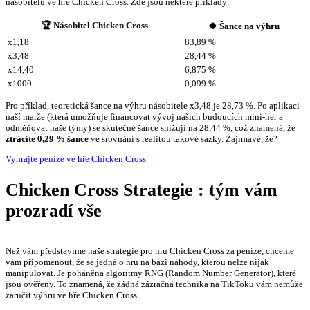
násobitelů ve hře Chicken Cross. Zde jsou některé příklady:
🏆
Násobitel Chicken Cross
🍀 Šance na výhru
x1,18
83,89 %
x3,48
28,44 %
x14,40
6,875 %
x1000
0,099 %
Pro příklad, teoretická šance na výhru násobitele x3,48 je 28,73 %. Po aplikaci
naší marže (která umožňuje financovat vývoj našich budoucích mini-her a
odměňovat naše týmy) se skutečné šance snižují na 28,44 %, což znamená, že
ztrácíte 0,29 % šance
ve srovnání s realitou takové sázky. Zajímavé, že?
Vyhrajte peníze ve hře Chicken Cross
Chicken Cross Strategie : tým vám
prozradí vše
Než vám představíme naše strategie pro hru Chicken Cross za peníze, chceme
vám připomenout, že se jedná o hru na bázi náhody, kterou nelze nijak
manipulovat. Je poháněna algoritmy RNG (Random Number Generator), které
jsou ověřeny. To znamená, že žádná zázračná technika na TikToku vám nemůže
zaručit výhru ve hře Chicken Cross.